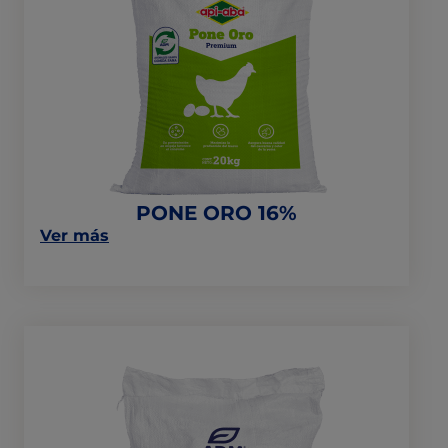
PONE
ORO
16%
PONE ORO 16%
on
Ver más
this
post:
“PONE
ORO
16%”