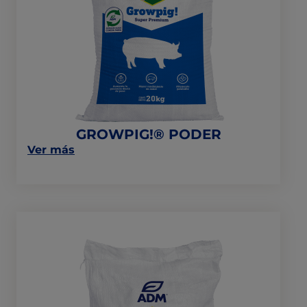
GROWPIG!
®
PODER
GROWPIG!® PODER
on
Ver más
this
post:
“GROWPIG!
®
PODER”