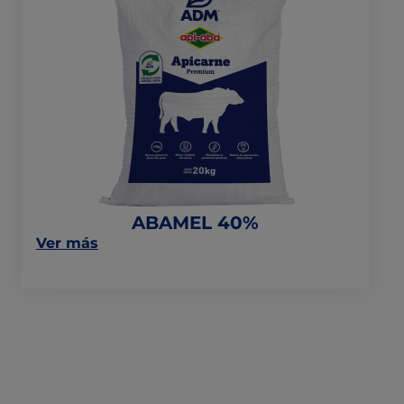
ABAMEL
40%
ABAMEL 40%
on
Ver más
this
post:
“ABAMEL
40%”