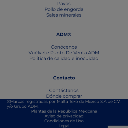
Pavos
Pollo de engorda
Sales minerales
ADM®
Conócenos
Vuélvete Punto De Venta ADM
Política de calidad e inocuidad
Contacto
Contáctanos
Dónde comprar
®Marcas registradas por Malta Texo de México S.A de C.V.
y/o Grupo ADM.
Plantas de la República Mexicana
Aviso de privacidad
Condiciones de Uso
Legal