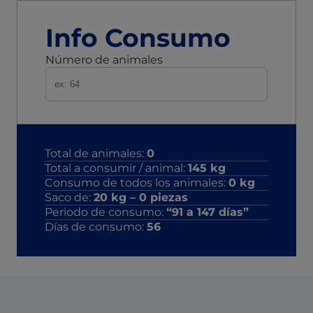
Info Consumo
Número de animales
Total de animales:
0
Total a consumir / animal:
145
kg
Consumo de todos los animales:
0
kg
Saco de:
20
kg –
0
piezas
Periodo de consumo:
“91 a 147 días”
Días de consumo:
56