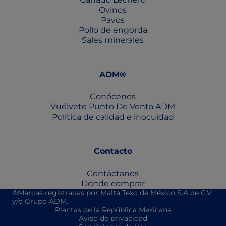
Ovinos
Pavos
Pollo de engorda
Sales minerales
ADM®
Conócenos
Vuélvete Punto De Venta ADM
Política de calidad e inocuidad
Contacto
Contáctanos
Dónde comprar
®Marcas registradas por Malta Texo de México S.A de C.V.
y/o Grupo ADM.
Plantas de la República Mexicana
Aviso de privacidad