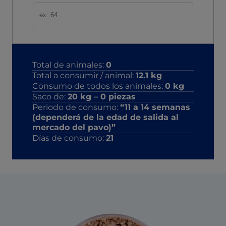
Total de animales:
0
Total a consumir / animal:
12.1
kg
Consumo de todos los animales:
0
kg
Saco de:
20
kg –
0
piezas
Periodo de consumo:
“11 a 14 semanas
(dependerá de la edad de salida al
mercado del pavo)”
Días de consumo:
21