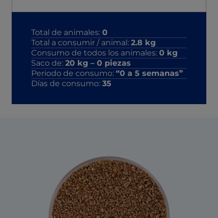
Total de animales:
0
Total a consumir / animal:
2.8
kg
Consumo de todos los animales:
0
kg
Saco de:
20
kg –
0
piezas
Periodo de consumo:
“0 a 5 semanas”
Días de consumo:
35