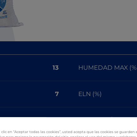
13
HUMEDAD MAX (%
7
ELN (%)
7.5
GRASAS MÍN (%)
 clic en “Aceptar todas las cookies”, usted acepta que las cookies se guarden 
ivo para mejorar la navegación del sitio, analizar el uso del mismo, y colaborar