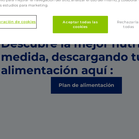
s estudios para marketing.
uración de cookies
Aceptar todas las
Rechazarla
cookies
todas
Descubre la mejor nutri
medida, descargando t
alimentación aquí :
Ficha técnica
Plan de alimentación