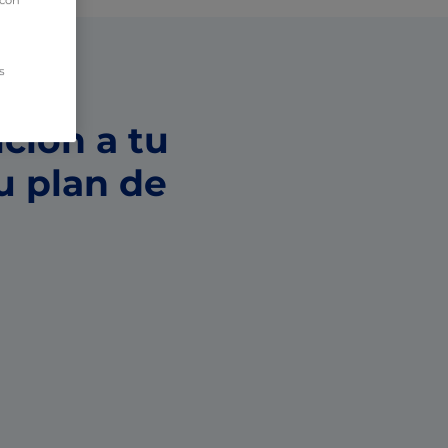
s
ción a tu
u plan de