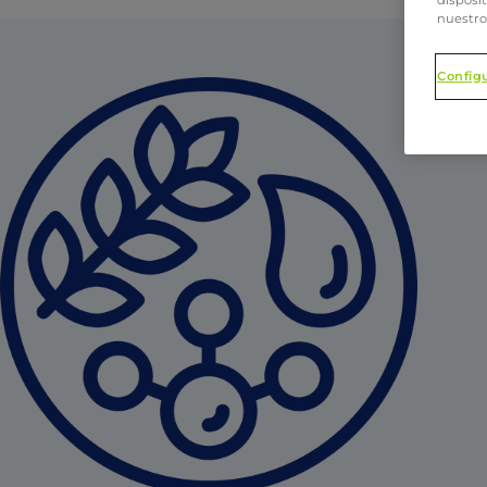
nuestro
Config