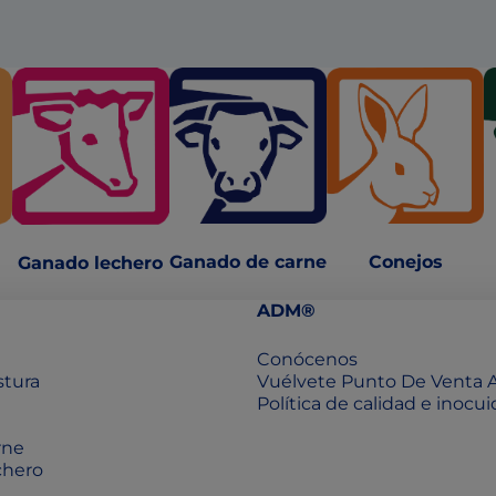
Ganado de carne
Conejos
Ganado lechero
ADM®
Conócenos
stura
Vuélvete Punto De Venta
Política de calidad e inocu
rne
chero