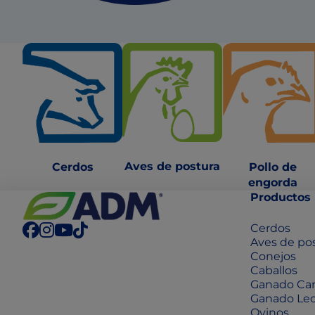
Aves de postura
Cerdos
Pollo de
engorda
Productos
Cerdos
Aves de po
Conejos
Caballos
Ganado Ca
Ganado Le
Ovinos