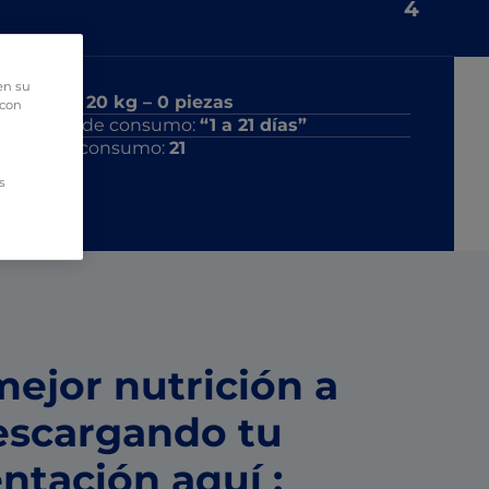
4
en su
Saco de:
20
kg –
0
piezas
 con
Periodo de consumo:
“1 a 21 días”
Días de consumo:
21
s
ejor nutrición a
escargando tu
ntación aquí :