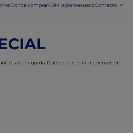
tros
Dónde comprar
ADMirador Pecuario
Contacto
ECIAL
pollitos de engorda. Elaborado con ingredientes de