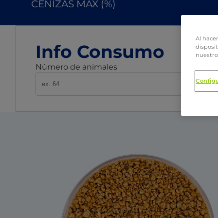
CENIZAS MAX (%)
Al hacer
Info Consumo
disposit
nuestro
Número de animales
Config