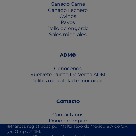
Ganado Carne
Ganado Lechero
Ovinos
Pavos
Pollo de engorda
Sales minerales
ADM®
Conócenos
Vuélvete Punto De Venta ADM
Política de calidad e inocuidad
Contacto
Contáctanos
Dónde comprar
®Marcas registradas por Malta Texo de México S.A de C.V.
y/o Grupo ADM.