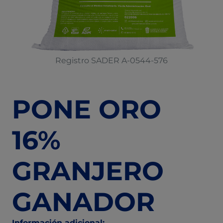
Registro SADER A-0544-576
PONE ORO
16%
GRANJERO
GANADOR
Información adicional: