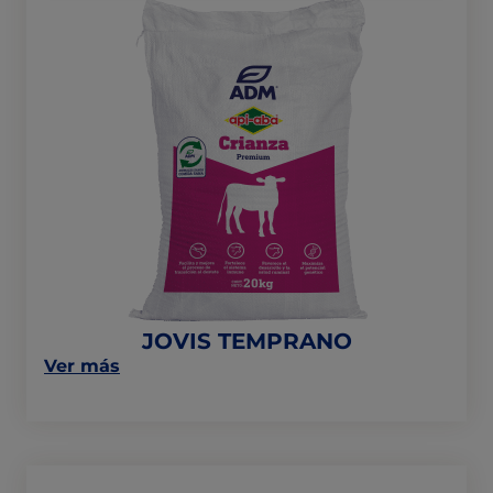
JOVIS
TEMPRANO
JOVIS TEMPRANO
on
Ver más
this
post:
"JOVIS
TEMPRANO"