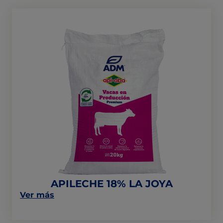
PELLET
18%
ALTA
ENERGÍA
SIN
UREA"
APILECHE
18%
LA
JOYA
APILECHE 18% LA JOYA
on
Ver más
this
post: