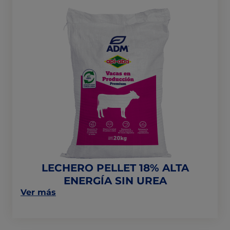
LECHERO
PELLET
18%
ALTA
ENERGÍA
SIN
UREA
LECHERO PELLET 18% ALTA
ENERGÍA SIN UREA
on
Ver más
this
post:
"LECHERO