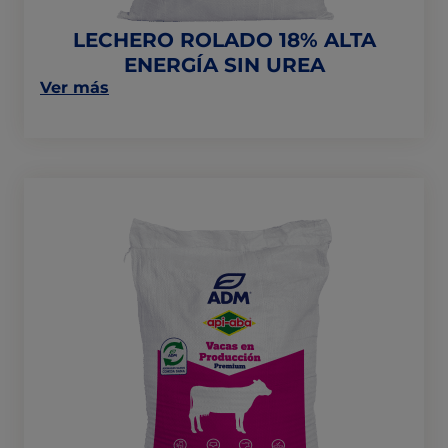
UREA
LECHERO ROLADO 18% ALTA
ENERGÍA SIN UREA
on
Ver más
this
post:
"LECHERO
ROLADO
18%
ALTA
ENERGÍA
SIN
UREA"
ENERLIS
CLÁSICO