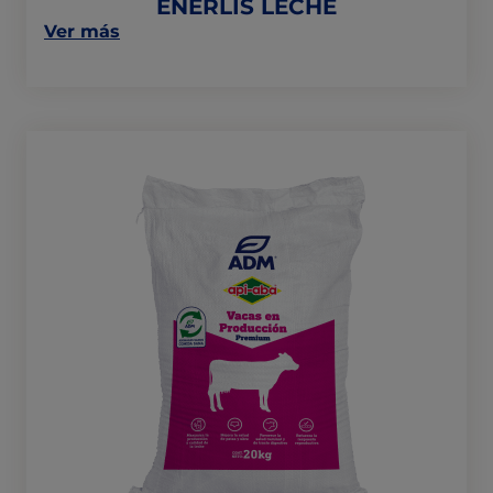
ENERLIS LECHE
on
Ver más
this
post:
"ENERLIS
LECHE"
LECHERO
20
CSA