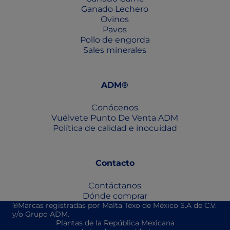
Ganado Lechero
Ovinos
Pavos
Pollo de engorda
Sales minerales
ADM®
Conócenos
Vuélvete Punto De Venta ADM
Política de calidad e inocuidad
Contacto
Contáctanos
Dónde comprar
®Marcas registradas por Malta Texo de México S.A de C.V.
y/o Grupo ADM.
Plantas de la República Mexicana