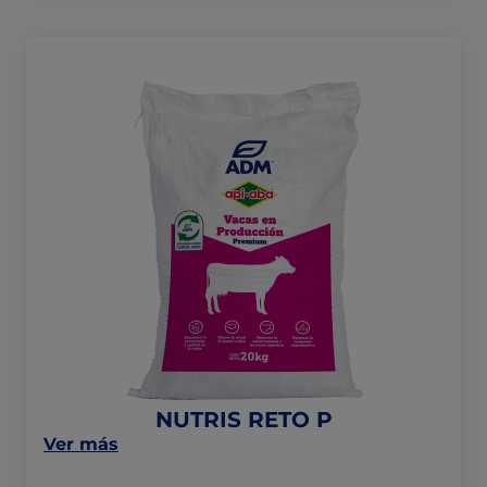
"APILECHE
18%
LA
JOYA"
NUTRIS
RETO
P
NUTRIS RETO P
on
Ver más
this
post: