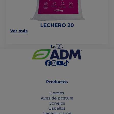
LECHERO 20
on
Ver más
this
post:
"LECHERO
1
2
Siguiente
20"
Productos
Cerdos
Aves de postura
Conejos
Caballos
Ganado Carne