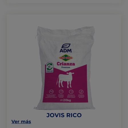
"NUTRIS
RETO
P"
JOVIS
RICO
JOVIS RICO
on
Ver más
this